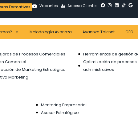
Vacantes
Acceso Clientes
doras Formativas
cemos?
Metodología Avannza
Avannza Talennt
CFO
joras de Procesos Comerciales
Herramientas de gestión d
an Comercial
Optimización de procesos
rección de Marketing Estratégico
administrativos
tiva Marketing
Mentoring Empresarial
Asesor Estratégico