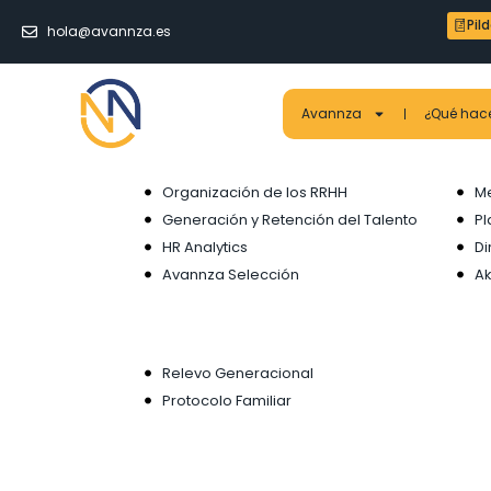
Pil
hola@avannza.es
Avannza
¿Qué ha
Organización de los RRHH
Me
Generación y Retención del Talento
Pl
HR Analytics
Di
Avannza Selección
Ak
Relevo Generacional
Protocolo Familiar