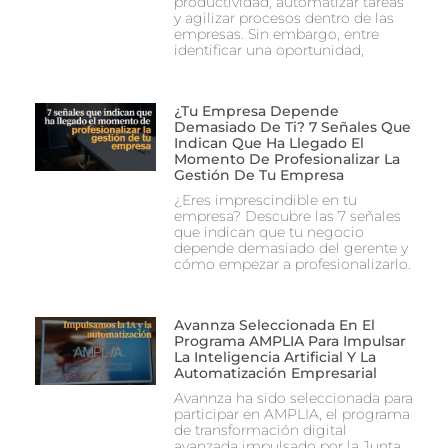
productividad, automatizar tareas
y agilizar procesos dentro de las
empresas. Sin embargo, entre
identificar una oportunidad,
¿Tu Empresa Depende
Demasiado De Ti? 7 Señales Que
Indican Que Ha Llegado El
Momento De Profesionalizar La
Gestión De Tu Empresa
¿Eres imprescindible en tu
empresa? Descubre las 7 señales
que indican que tu negocio
depende demasiado del gerente y
cómo empezar a profesionalizarlo.
Avannza Seleccionada En El
Programa AMPLIA Para Impulsar
La Inteligencia Artificial Y La
Automatización Empresarial
Avannza ha sido seleccionada para
participar en AMPLIA, el programa
de transformación digital
avanzada impulsado por la Junta