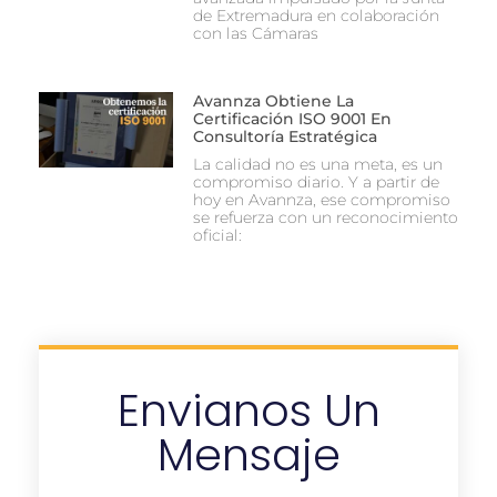
de Extremadura en colaboración
con las Cámaras
Avannza Obtiene La
Certificación ISO 9001 En
Consultoría Estratégica
La calidad no es una meta, es un
compromiso diario. Y a partir de
hoy en Avannza, ese compromiso
se refuerza con un reconocimiento
oficial:
Envianos Un
Mensaje